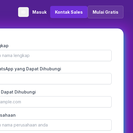
ID
Masuk
Kontak Sales
Mulai Gratis
gkap
tsApp yang Dapat Dihubungi
 Dapat Dihubungi
usahaan