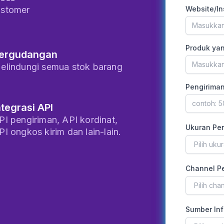
ustomer
Website/I
Produk yan
ergudangan
elindungi semua stok barang
Pengiriman
ntegrasi API
PI pengiriman, API kordinat,
Ukuran Pe
PI ongkos kirim dan lain-lain.
Pilih uk
Channel P
Pilih cha
Sumber Inf