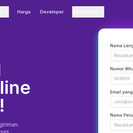
si
Harga
Developer
Resources
Nama Len
l
Nomor Wha
line
Email yang
!
Nama Per
giriman.
oses