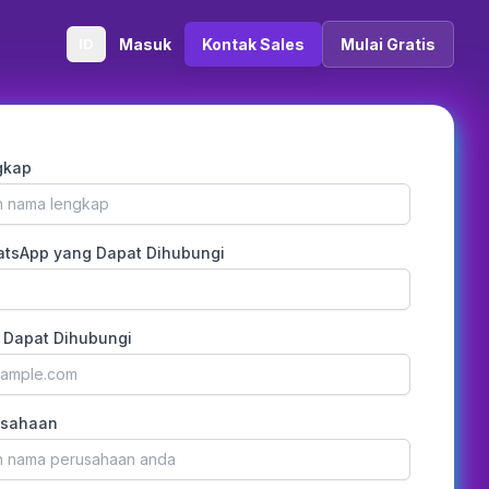
ID
Masuk
Kontak Sales
Mulai Gratis
gkap
tsApp yang Dapat Dihubungi
 Dapat Dihubungi
usahaan