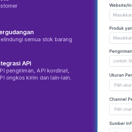
ustomer
Website/I
Produk yan
ergudangan
elindungi semua stok barang
Pengiriman
ntegrasi API
PI pengiriman, API kordinat,
Ukuran Pe
PI ongkos kirim dan lain-lain.
Pilih uk
Channel P
Pilih cha
Sumber Inf