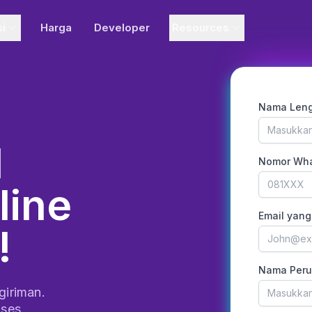
si
Harga
Developer
Resources
Nama Len
l
Nomor Wha
line
Email yang
!
Nama Per
giriman.
oses