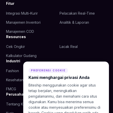
Fitur
Integrasi Multi-Kurir
Pelacakan Real-Time
Manajemen Inventori
Analitik & Laporan
Manajemen COD
Resources
Cek Ongkir
Lacak Real
Kalkulator Gudang
Industri
Fashion
Kecantikan
PREFERENSI COOKIE
Kami menghargai privasi Anda
Kesehatan
Makanan
Biteship menggunakan cookie agar situs
FMCG
tetap berjalan, meningkatkan
Perusahaan
pengalamanmu, dan memahami cara situs
digunakan. Kamu bisa menerima semua
Tentang Kami
Blog
cookie atau menyesuaikan preferensimu di
bawah. Cookie yang diperlukan wajib ada