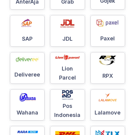
Gojek
AnterAja
Grab
Paxel
SAP
JDL
Lion
Deliveree
RPX
Parcel
Pos
Wahana
Lalamove
Indonesia