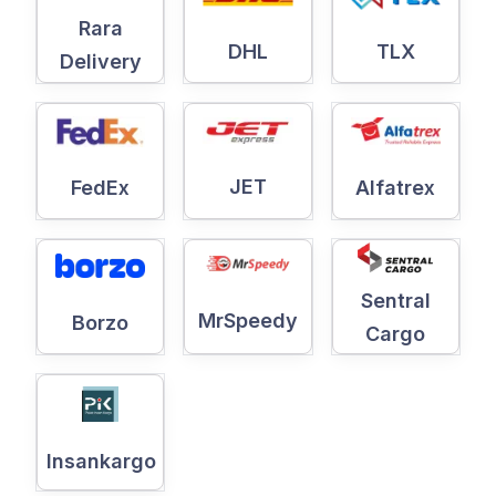
Rara
DHL
TLX
Delivery
JET
Alfatrex
FedEx
Sentral
MrSpeedy
Borzo
Cargo
Insankargo