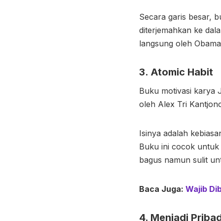
Secara garis besar, b
diterjemahkan ke dal
langsung oleh Obama s
3. Atomic Habit
Buku motivasi karya J
oleh Alex Tri Kantjon
Isinya adalah kebias
Buku ini cocok untuk
bagus namun sulit u
Baca Juga:
Wajib Di
4. Menjadi Pribad