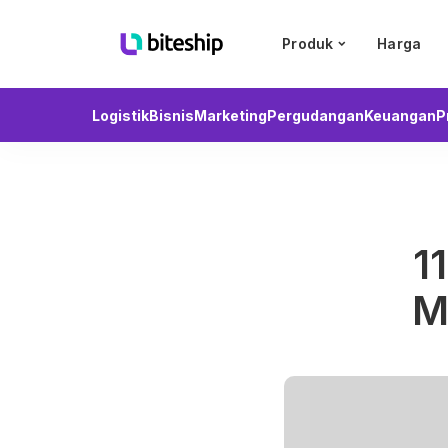
Produk
Harga
Logistik
Bisnis
Marketing
Pergudangan
Keuangan
P
1
M