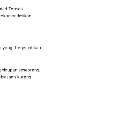
ated Terdidik
direkomendasikan
ia yang diterjemahkan
kehidupan seseorang.
ebiasaan kurang