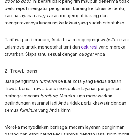
door to door
. Ini berarti baik pengirim maupun penerima tidak
perlu repot mengatur pengiriman barang ke lokasi tertentu,
karena layanan
cargo
akan menjemput barang dan
mengirimkannya langsung ke lokasi yang sudah ditentukan.
Tarifnya pun beragam, Anda bisa mengunjungi
website
resmi
Lalamove untuk mengetahui tarif dan
cek resi
yang mereka
tawarkan. Siapa tahu sesuai dengan
budget
Anda.
2. TrawL-bens
Jasa pengiriman
furniture
ke luar kota
yang kedua adalah
TrawL-bens. TrawL-bens merupakan layanan pengiriman
berbagai macam
furniture
. Mereka juga menawarkan
perlindungan asuransi jadi Anda tidak perlu khawatir dengan
semua
furniture
yang Anda kirim.
Mereka menyediakan berbagai macam layanan pengiriman
barang dari yang paling kecil sampai dengan jasa kirim mobil.