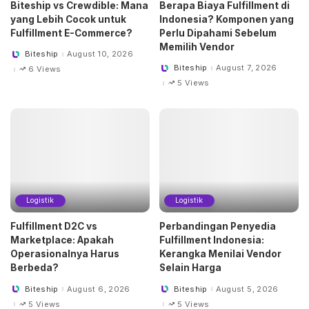
Biteship vs Crewdible: Mana
Berapa Biaya Fulfillment di
yang Lebih Cocok untuk
Indonesia? Komponen yang
Fulfillment E-Commerce?
Perlu Dipahami Sebelum
Memilih Vendor
Biteship
August 10, 2026
Posted
by
Biteship
August 7, 2026
6 Views
Posted
by
5 Views
Logistik
Logistik
Fulfillment D2C vs
Perbandingan Penyedia
Marketplace: Apakah
Fulfillment Indonesia:
Operasionalnya Harus
Kerangka Menilai Vendor
Berbeda?
Selain Harga
Biteship
August 6, 2026
Biteship
August 5, 2026
Posted
Posted
by
by
5 Views
5 Views