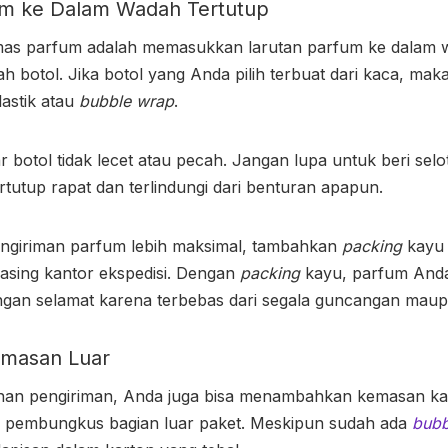
um ke Dalam Wadah Tertutup
as parfum adalah memasukkan larutan parfum ke dalam w
 botol. Jika botol yang Anda pilih terbuat dari kaca, mak
astik atau
bubble wrap
.
 botol tidak lecet atau pecah. Jangan lupa untuk beri selo
ertutup rapat dan terlindungi dari benturan apapun.
ngiriman parfum
lebih maksimal, tambahkan
packing
kayu
asing kantor ekspedisi. Dengan
packing
kayu, parfum And
gan selamat karena terbebas dari segala guncangan maup
masan Luar
an pengiriman, Anda juga bisa menambahkan kemasan ka
i pembungkus bagian luar paket. Meskipun sudah ada
bubb