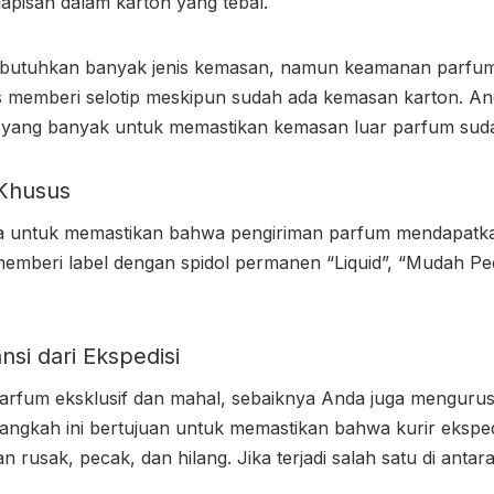
pisan dalam karton yang tebal.
butuhkan banyak jenis kemasan, namun keamanan parfum A
s memberi selotip meskipun sudah ada kemasan karton. A
n yang banyak untuk memastikan kemasan luar parfum suda
 Khusus
a untuk memastikan bahwa
pengiriman parfum
mendapatka
 memberi label dengan spidol permanen “Liquid”, “Mudah Peca
si dari Ekspedisi
arfum eksklusif dan mahal, sebaiknya Anda juga mengurus
 Langkah ini bertujuan untuk memastikan bahwa kurir ekspe
 rusak, pecak, dan hilang. Jika terjadi salah satu di antar