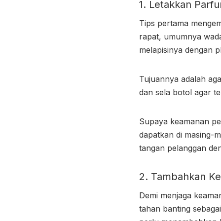
1. Letakkan Parf
Tips pertama mengem
rapat, umumnya wadah
melapisinya dengan pl
Tujuannya adalah agar
dan sela botol agar t
Supaya keamanan
pe
dapatkan di masing-m
tangan pelanggan den
2. Tambahkan Ke
Demi menjaga keaman
tahan banting sebaga