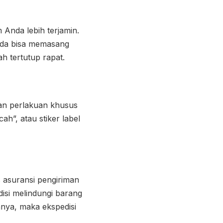
nda lebih terjamin.
nda bisa memasang
h tertutup rapat.
n perlakuan khusus
h”, atau stiker label
 asuransi pengiriman
disi melindungi barang
anya, maka ekspedisi