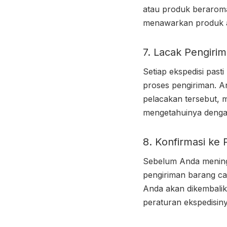
atau produk beraroma
menawarkan produk as
7. Lacak Pengiri
Setiap ekspedisi past
proses pengiriman. A
pelacakan tersebut, m
mengetahuinya deng
8. Konfirmasi ke 
Sebelum Anda meningg
pengiriman barang ca
Anda akan dikembalika
peraturan ekspedisiny