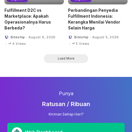
Fulfillment D2C vs
Perbandingan Penyedia
Marketplace: Apakah
Fulfillment Indonesia:
Operasionalnya Harus
Kerangka Menilai Vendor
Berbeda?
Selain Harga
Biteship
August 6, 2026
Biteship
August 5, 2026
Posted
Posted
by
by
4 Views
5 Views
Load More
Punya
Ratusan / Ribuan
Kiriman Setiap Hari?