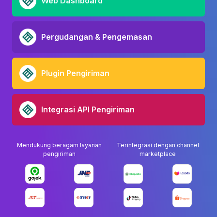
Web Dashboard
Pergudangan & Pengemasan
Plugin Pengiriman
Integrasi API Pengiriman
Mendukung beragam layanan
Terintegrasi dengan channel
pengiriman
marketplace