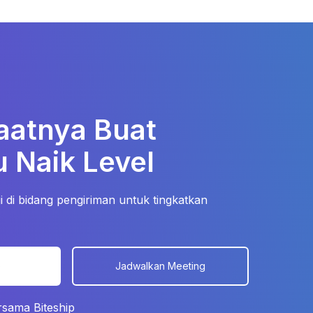
aatnya Buat
 Naik Level
 di bidang pengiriman untuk tingkatkan
s
Jadwalkan Meeting
rsama Biteship