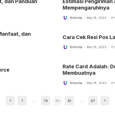
t, dan Panduan
Estimasi Pengiriman
Mempengaruhinya
Biteship
May 18, 2023
Posted
by
Manfaat, dan
Cara Cek Resi Pos L
Biteship
May 18, 2023
Posted
by
Rate Card Adalah: De
erce
Membuatnya
Biteship
May 18, 2023
Posted
by
1
…
79
80
81
…
97