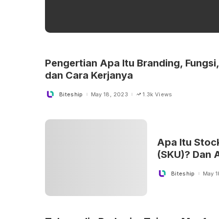
Pengertian Apa Itu Branding, Fungsi
dan Cara Kerjanya
Biteship
May 18, 2023
1.3k Views
Posted
by
Apa Itu Stoc
(SKU)? Dan 
Biteship
May 1
Posted
by