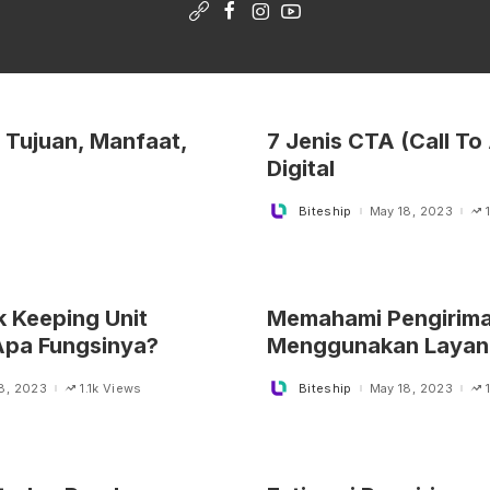
, Tujuan, Manfaat,
7 Jenis CTA (Call To
Digital
Biteship
May 18, 2023
Posted
by
k Keeping Unit
Memahami Pengiriman
Apa Fungsinya?
Menggunakan Layan
8, 2023
1.1k Views
Biteship
May 18, 2023
Posted
by