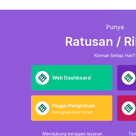
Punya
Ratusan / R
Kiriman Setiap Hari?
Web Dashboard
Plugin Pengiriman
Dilengkapi Kurir Instant
Mendukung beragam layanan
Ter