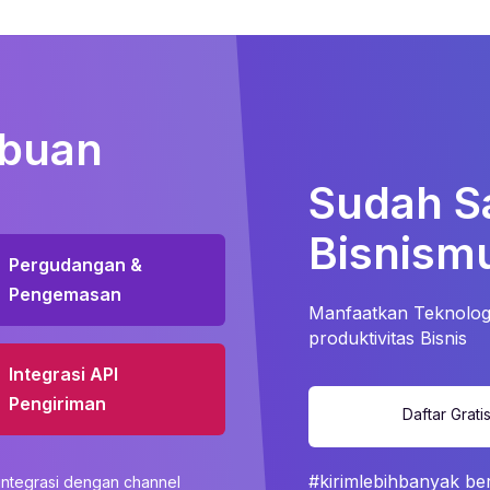
ibuan
Sudah S
Bisnismu
Pergudangan &
Pengemasan
Manfaatkan Teknologi
produktivitas Bisnis
Integrasi API
Pengiriman
Daftar Grati
#kirimlebihbanyak be
integrasi dengan channel