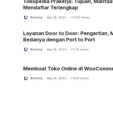
Tokopedia Prakerja: Tujuan, Manfaa
Mendaftar Terlengkap
Biteship
May 18, 2023
904 Views
Posted
by
Layanan Door to Door: Pengertian, 
Bedanya dengan Port to Port
Biteship
May 18, 2023
1.3k Views
Posted
by
Membuat Toko Online di WooComm
Biteship
May 18, 2023
841 Views
Posted
by