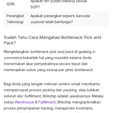
Apakah tim sudah bekerja sesuai
SDM
SOP?
Perangkat
Apakah perangkat seperti
barcode
Teknologi
scanner
telah berfungsi?
Sudah Tahu Cara Mengatasi
Bottleneck Pick and
Pack
?
Menghilangkan
bottleneck pick and pack
di gudang
e-
commerce
bukanlah hal yang mustahil selama Anda
menemukan akar penyebabnya secara tepat dan
menerapkan solusi yang sesuai per jenis
bottleneck
.
Bagi Anda yang tengah mencari sistem untuk membantu
mempercepat proses
picking
dan
packing
, atau bahkan
seluruh alur
fulfillment
, Biteship adalah jawabannya. Melalui
solusi
Warehouse
&
Fulfillment
, Biteship mengoptimalkan
proses penyimpanan barang, manajemen inventaris,