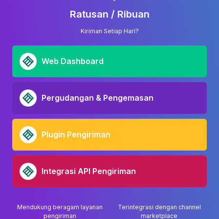
Ratusan / Ribuan
Kiriman Setiap Hari?
Web Dashboard
Pergudangan & Pengemasan
Plugin Pengiriman
Integrasi API Pengiriman
Mendukung beragam layanan
Terintegrasi dengan channel
pengiriman
marketplace