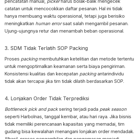
pencatatan manual,
picker
harus bolak-balik mengecek
catatan untuk mencocokkan daftar pesanan. Hal ini tidak
hanya membuang waktu operasional, tetapi juga berisiko
meningkatkan
human error
saat salah mengambil pesanan.
Ujung-ujungnya retur dan menambah beban operasional.
3. SDM Tidak Terlatih SOP Packing
Proses
packing
membutuhkan ketelitian dan metode tertentu
untuk mengoptimalkan keamanan serta biaya pengiriman.
Konsistensi kualitas dan kecepatan
packing
antarindividu
tidak akan tercapai jika tim tidak dilatih berdasarkan SOP.
4. Lonjakan Order Tidak Terprediksi
Bottleneck pick and pack
sering terjadi pada
peak season
seperti Harbolnas, tanggal kembar, atau hari raya. Jika bisnis
tidak memiliki perencanaan kapasitas yang memadai, tim
gudang bisa kewalahan menangani lonjakan order mendadak.
Alhasil, proses pengambilan dan pengemasan menjadi