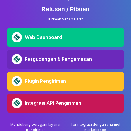
Ratusan / Ribuan
Kiriman Setiap Hari?
Web Dashboard
Pergudangan & Pengemasan
Plugin Pengiriman
Integrasi API Pengiriman
Mendukung beragam layanan
Terintegrasi dengan channel
pengiriman
marketplace