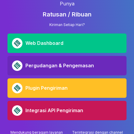
Punya
Ratusan / Ribuan
Kiriman Setiap Hari?
Web Dashboard
Pergudangan & Pengemasan
Plugin Pengiriman
Integrasi API Pengiriman
Mendukung beragam layanan
Terintegrasi dengan channel