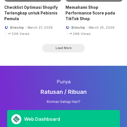
Checklist Optimasi Shopify
Memahami Shop
Terlengkap untuk Pebisnis
Performance Score pada
Pemula
TikTok Shop
Biteship
March 27, 2026
Biteship
March 25, 2026
Posted
Posted
by
by
206 Views
288 Views
Load More
Punya
Ratusan / Ribuan
Kiriman Setiap Hari?
Web Dashboard