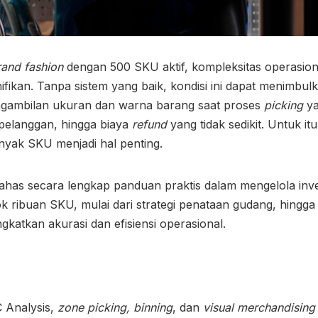
rand fashion
dengan 500 SKU aktif, kompleksitas operasion
ifikan. Tanpa sistem yang baik, kondisi ini dapat menimbul
ngambilan ukuran dan warna barang saat proses
picking
ya
 pelanggan, hingga biaya
refund
yang tidak sedikit. Untuk i
anyak SKU
menjadi hal penting.
bahas secara lengkap panduan praktis dalam mengelola inv
ok ribuan SKU
, mulai dari strategi penataan gudang, hingg
gkatkan akurasi dan efisiensi operasional.
C Analysis,
zone picking, binning
, dan
visual merchandising