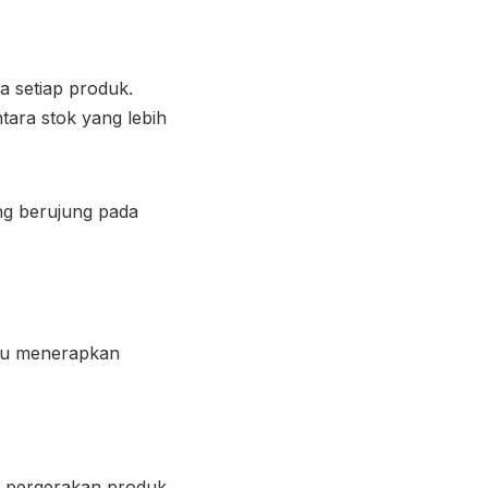
a setiap produk.
tara stok yang lebih
ng berujung pada
rlu menerapkan
at pergerakan produk.