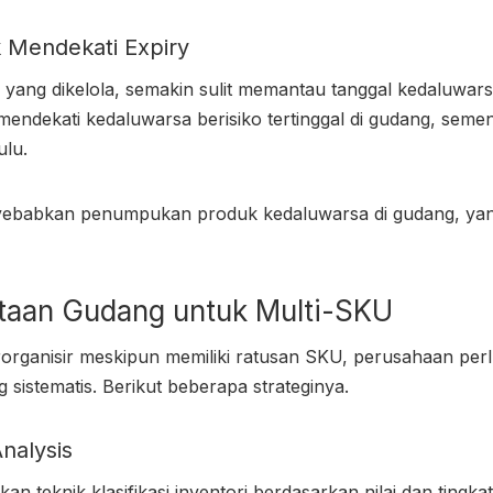
k Mendekati Expiry
ang dikelola, semakin sulit memantau tanggal kedaluwars
mendekati kedaluwarsa berisiko tertinggal di gudang, semen
ulu.
enyebabkan penumpukan produk kedaluwarsa di gudang, ya
ataan Gudang untuk Multi-SKU
rorganisir meskipun memiliki ratusan SKU, perusahaan pe
g sistematis. Berikut beberapa strateginya.
nalysis
n teknik klasifikasi inventori berdasarkan nilai dan tingk