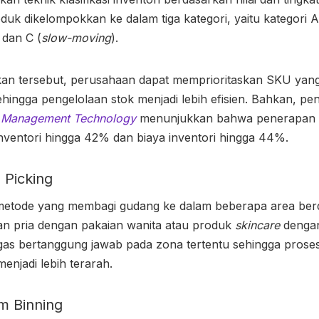
duk dikelompokkan ke dalam tiga kategori, yaitu kategori A
 dan C (
slow-moving
).
n tersebut, perusahaan dapat memprioritaskan SKU yang 
hingga pengelolaan stok menjadi lebih efisien. Bahkan, pen
d Management Technology
menunjukkan bahwa penerapan 
ventori hingga 42% dan biaya inventori hingga 44%.
 Picking
etode yang membagi gudang ke dalam beberapa area berd
ian pria dengan pakaian wanita atau produk
skincare
denga
tugas bertanggung jawab pada zona tertentu sehingga prose
njadi lebih terarah.
m Binning