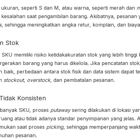
 ukuran, seperti S dan M, atau warna, seperti merah dan
m
esalahan saat pengambilan barang. Akibatnya, pesanan y
i, sehingga meningkatkan angka retur, komplain, dan biaya
an Stok
KU memiliki risiko ketidakakuratan stok yang lebih tingg
rgerakan barang yang harus dikelola. Jika pencatatan stok
 baik, perbedaan antara stok fisik dan data sistem dapat te
an
stockout
,
overstock
, dan pembatalan pesanan.
Tidak Konsisten
 banyak SKU, proses
putaway
sering dilakukan di lokasi y
ruang atau tidak adanya standar penyimpanan yang jelas. 
itemukan saat proses
picking
, sehingga memperpanjang wakt
uhan pesanan.