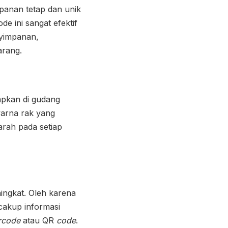
anan tetap dan unik
de ini sangat efektif
yimpanan,
arang.
rapkan di gudang
arna rak yang
arah pada setiap
ningkat. Oleh karena
cakup informasi
rcode
atau QR
code
.