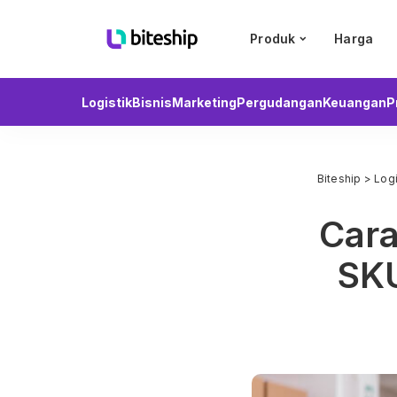
Produk
Harga
Logistik
Bisnis
Marketing
Pergudangan
Keuangan
P
Biteship
>
Logi
Car
SKU