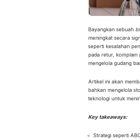
Bayangkan sebuah
b
meningkat secara sign
seperti kesalahan pe
pada retur, komplain
mengelola gudang b
Artikel ini akan mem
bahkan
mengelola st
teknologi untuk menin
Key takeaways:
Strategi seperti AB