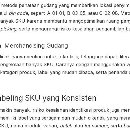
 metode penataan gudang yang memberikan lokasi penyimp
alui
bin code
, seperti A-01-01, B-03-05, atau C-02-08. Meto
 banyak SKU karena membantu mengoptimalkan ruang pen
s
picking
, serta mengurangi risiko kesalahan pengambilan b
al Merchandising Gudang
tidak hanya penting untuk toko fisik, tetapi juga dapat dite
engelolaan banyak SKU. Caranya dengan menggunakan w
 kategori produk, label yang mudah dibaca, serta penanda 
abeling SKU yang Konsisten
akin banyak, risiko kesalahan identifikasi produk juga me
 memiliki label yang seragam dan mudah dikenali, yang men
 SKU, nama produk, varian,
batch
atau
lot number
, serta
ba