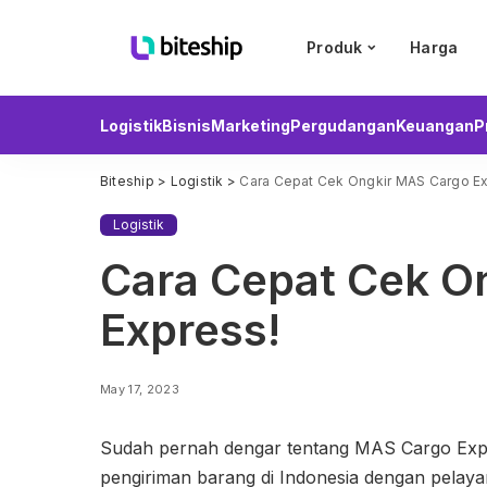
Produk
Harga
Logistik
Bisnis
Marketing
Pergudangan
Keuangan
P
Biteship
>
Logistik
>
Cara Cepat Cek Ongkir MAS Cargo Ex
Logistik
Cara Cepat Cek O
Express!
May 17, 2023
Sudah pernah dengar tentang MAS Cargo Expre
pengiriman barang di Indonesia dengan pelay