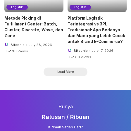
Logistik
Logistik
Metode Picking di
Platform Logistik
Fulfillment Center: Batch,
Terintegrasi vs 3PL
Cluster, Discrete, Wave, dan
Tradisional: Apa Bedanya
Zone
dan Mana yang Lebih Cocok
untuk Brand E-Commerce?
Biteship
July 28, 2026
Posted
by
Biteship
July 17, 2026
36 Views
Posted
by
63 Views
Load More
Punya
Ratusan / Ribuan
Kiriman Setiap Hari?