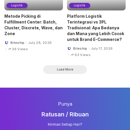
Logistik
Logistik
Metode Picking di
Platform Logistik
Fulfillment Center: Batch,
Terintegrasi vs 3PL
Cluster, Discrete, Wave, dan
Tradisional: Apa Bedanya
Zone
dan Mana yang Lebih Cocok
untuk Brand E-Commerce?
Biteship
July 28, 2026
Posted
by
Biteship
July 17, 2026
36 Views
Posted
by
63 Views
Load More
Punya
Ratusan / Ribuan
Kiriman Setiap Hari?