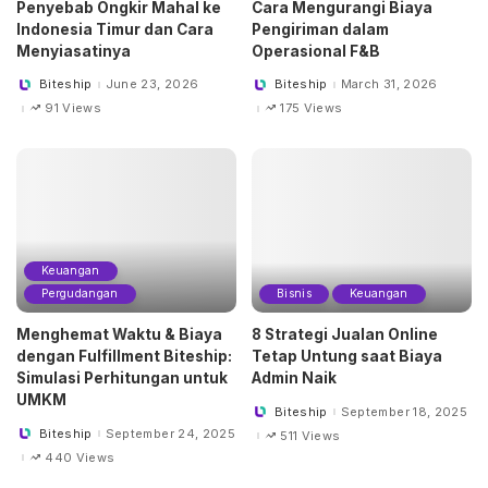
Penyebab Ongkir Mahal ke
Cara Mengurangi Biaya
Indonesia Timur dan Cara
Pengiriman dalam
Menyiasatinya
Operasional F&B
Biteship
June 23, 2026
Biteship
March 31, 2026
Posted
Posted
by
by
91 Views
175 Views
Keuangan
Pergudangan
Bisnis
Keuangan
Menghemat Waktu & Biaya
8 Strategi Jualan Online
dengan Fulfillment Biteship:
Tetap Untung saat Biaya
Simulasi Perhitungan untuk
Admin Naik
UMKM
Biteship
September 18, 2025
Posted
by
Biteship
September 24, 2025
511 Views
Posted
by
440 Views