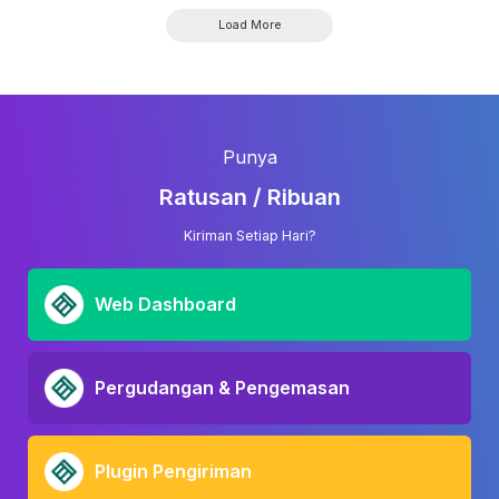
Load More
Punya
Ratusan / Ribuan
Kiriman Setiap Hari?
Web Dashboard
Pergudangan & Pengemasan
Plugin Pengiriman