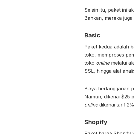
Selain itu, paket in
Bahkan, mereka juga 
Basic
Paket kedua adalah 
toko, memproses pem
toko
online
melalui a
SSL, hingga alat analis
Biaya berlangganan pe
Namun, dikenai $25 p
online
dikenai tarif 2
Shopify
Paket
harga Shopify
y