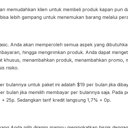
i akan memudahkan klien untuk membeli produk kapan pun d
bisa lebih gampang untuk menemukan barang melalui pera
basic. Anda akan memperoleh semua aspek yang dibutuhk
bayaran, hingga mengirimkan produk. Anda dapat menge
lat khusus, menambahkan produk, menambahkan promo, me
is risiko.
r bulannya untuk paket ini adalah $19 per bulan jika dibay
er bulan jika memilih membayar per bulannya saja. Pada p
% + 25p. Sedangkan tarif kredit langsung 1,7% + 0p.
ang Anda pilih dijamin mampu meningkatkan bisnis denga