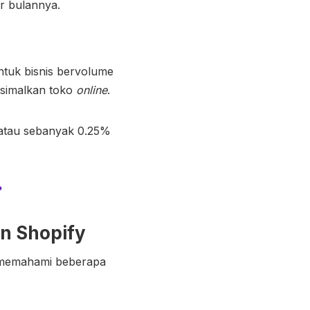
r bulannya.
ntuk bisnis bervolume
ksimalkan toko
online
.
 atau sebanyak 0.25%
?
n Shopify
b memahami beberapa