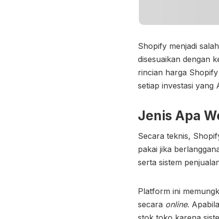
Shopify menjadi sala
disesuaikan dengan 
rincian
harga Shopify
setiap investasi yang
Jenis Apa W
Secara teknis, Shop
pakai jika berlangga
serta sistem penjuala
Platform ini memungk
secara
online
. Apabil
stok toko karena sist