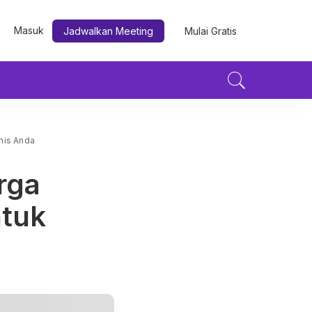
Masuk
Jadwalkan Meeting
Mulai Gratis
snis Anda
rga
ntuk