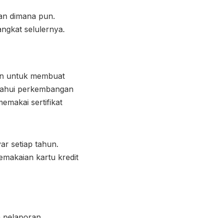
an dimana pun.
ngkat selulernya.
an untuk membuat
tahui perkembangan
makai sertifikat
ar setiap tahun.
emakaian kartu kredit
n pelaporan