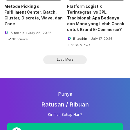
Metode Picking di
Platform Logistik
Fulfillment Center: Batch,
Terintegrasi vs 3PL
Cluster, Discrete, Wave, dan
Tradisional: Apa Bedanya
Zone
dan Mana yang Lebih Cocok
untuk Brand E-Commerce?
Biteship
July 28, 2026
Posted
by
Biteship
July 17, 2026
38 Views
Posted
by
65 Views
Load More
Punya
Ratusan / Ribuan
Kiriman Setiap Hari?