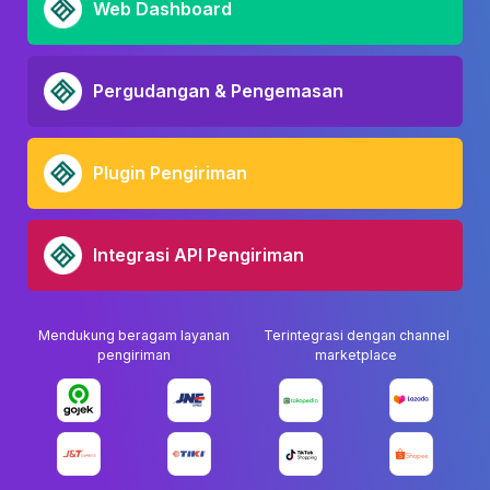
Web Dashboard
Pergudangan & Pengemasan
Plugin Pengiriman
Integrasi API Pengiriman
Mendukung beragam layanan
Terintegrasi dengan channel
pengiriman
marketplace