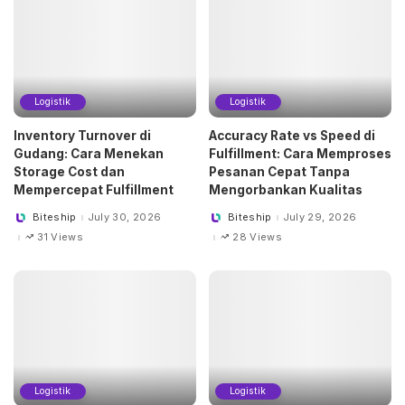
Logistik
Logistik
Inventory Turnover di
Accuracy Rate vs Speed di
Gudang: Cara Menekan
Fulfillment: Cara Memproses
Storage Cost dan
Pesanan Cepat Tanpa
Mempercepat Fulfillment
Mengorbankan Kualitas
Biteship
July 30, 2026
Biteship
July 29, 2026
Posted
Posted
by
by
31 Views
28 Views
Logistik
Logistik