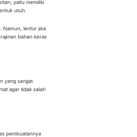
an, yaitu memiliki
entuk utuh.
. Namun, lentur jika
erajinan bahan keras
an yang sangat
at agar tidak salah
roses pembuatannya