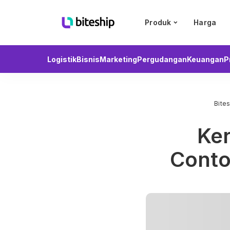
Produk
Harga
Logistik
Bisnis
Marketing
Pergudangan
Keuangan
P
Bite
Ker
Conto