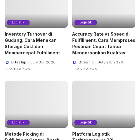
Logistik
Logistik
Inventory Turnover di
Accuracy Rate vs Speed di
Gudang: Cara Menekan
Fulfillment: Cara Memproses
Storage Cost dan
Pesanan Cepat Tanpa
Mempercepat Fulfillment
Mengorbankan Kualitas
Biteship
July 30, 2026
Biteship
July 29, 2026
Posted
Posted
by
by
30 Views
27 Views
Logistik
Logistik
Metode Picking di
Platform Logistik