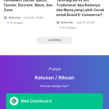
Fulfillment Center: Batch,
Terintegrasi vs 3PL
Cluster, Discrete, Wave, dan
Tradisional: Apa Bedanya
Zone
dan Mana yang Lebih Cocok
untuk Brand E-Commerce?
Biteship
July 28, 2026
Posted
by
Biteship
July 17, 2026
37 Views
Posted
by
64 Views
Load More
Punya
Ratusan / Ribuan
Kiriman Setiap Hari?
Web Dashboard