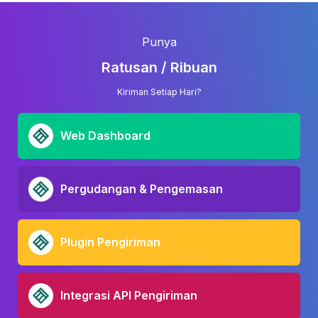
Punya
Ratusan / Ribuan
Kiriman Setiap Hari?
Web Dashboard
Pergudangan & Pengemasan
Plugin Pengiriman
Integrasi API Pengiriman