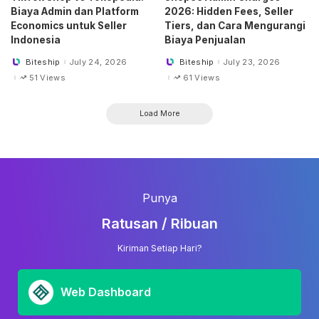
Biaya Admin dan Platform
2026: Hidden Fees, Seller
Economics untuk Seller
Tiers, dan Cara Mengurangi
Indonesia
Biaya Penjualan
Biteship
July 24, 2026
Biteship
July 23, 2026
Posted
Posted
by
by
51 Views
61 Views
Load More
Punya
Ratusan / Ribuan
Kiriman Setiap Hari?
Web Dashboard