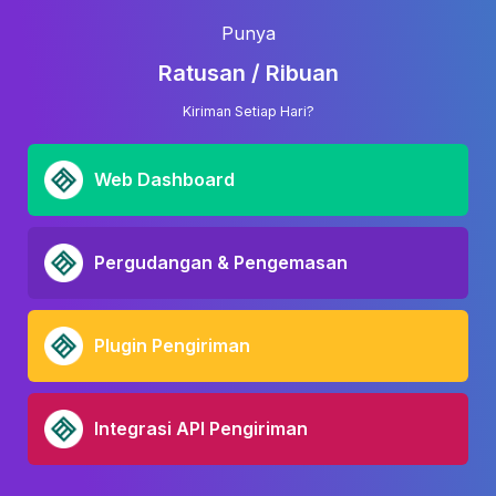
Punya
Ratusan / Ribuan
Kiriman Setiap Hari?
Web Dashboard
Pergudangan & Pengemasan
Plugin Pengiriman
Integrasi API Pengiriman