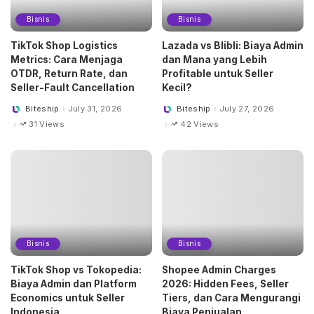
Bisnis
Bisnis
TikTok Shop Logistics
Lazada vs Blibli: Biaya Admin
Metrics: Cara Menjaga
dan Mana yang Lebih
OTDR, Return Rate, dan
Profitable untuk Seller
Seller-Fault Cancellation
Kecil?
Biteship
July 31, 2026
Biteship
July 27, 2026
Posted
Posted
by
by
31 Views
42 Views
Bisnis
Bisnis
TikTok Shop vs Tokopedia:
Shopee Admin Charges
Biaya Admin dan Platform
2026: Hidden Fees, Seller
Economics untuk Seller
Tiers, dan Cara Mengurangi
Indonesia
Biaya Penjualan