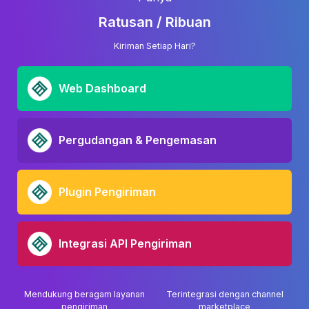
Ratusan / Ribuan
Kiriman Setiap Hari?
Web Dashboard
Pergudangan & Pengemasan
Plugin Pengiriman
Integrasi API Pengiriman
Mendukung beragam layanan
Terintegrasi dengan channel
pengiriman
marketplace