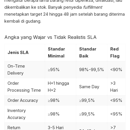
mengatur berapa lama barang retur diperiksa, divalidasi, lalu
dikembalikan ke stok. Banyak penyedia
fulfillment
menetapkan target 24 hingga 48 jam setelah barang diterima
kembali di gudang.
Angka yang Wajar vs Tidak Realistis SLA
Standar
Standar
Red
Jenis SLA
Minimal
Baik
Flag
On-Time
≥95%
98%-99,5%
<90%
Delivery
Order
H+1 hingga
>3
Same Day
Processing Time
H+2
Hari
Order Accuracy
≥98%
≥99,5%
<95%
Inventory
≥98%
≥99,5%
<95%
Accuracy
Return
3-5 Hari
>7