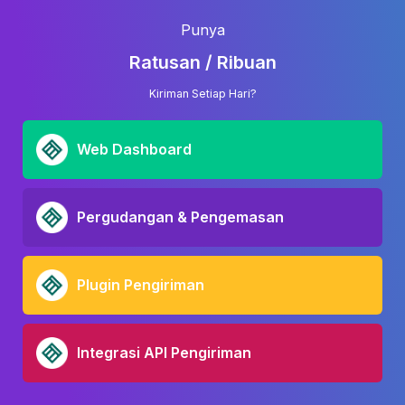
Punya
Ratusan / Ribuan
Kiriman Setiap Hari?
Web Dashboard
Pergudangan & Pengemasan
Plugin Pengiriman
Integrasi API Pengiriman