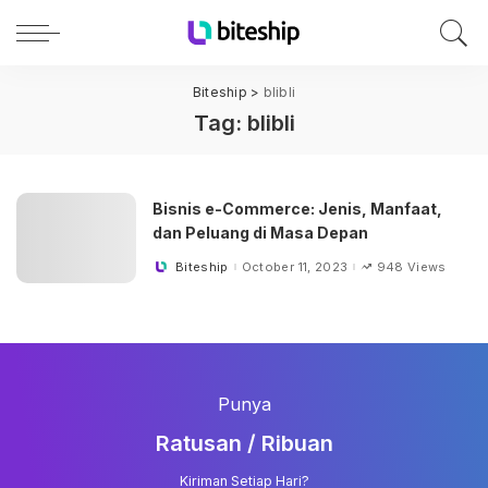
Biteship
>
blibli
Tag:
blibli
Bisnis e-Commerce: Jenis, Manfaat,
dan Peluang di Masa Depan
Biteship
October 11, 2023
948 Views
Posted
by
Punya
Ratusan / Ribuan
Kiriman Setiap Hari?