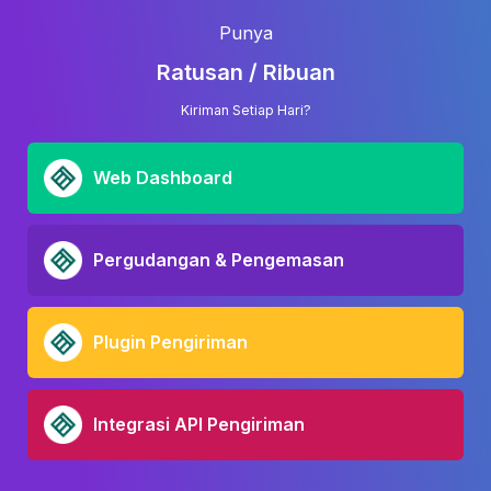
Punya
Ratusan / Ribuan
Kiriman Setiap Hari?
Web Dashboard
Pergudangan & Pengemasan
Plugin Pengiriman
Integrasi API Pengiriman