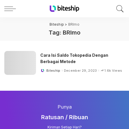
Biteship
>
BRImo
Tag:
BRImo
Cara Isi Saldo Tokopedia Dengan
Berbagai Metode
Biteship
December 29, 2023
1.6k Views
Posted
by
Punya
Ratusan / Ribuan
Kiriman Setiap Hari?