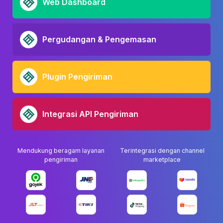
Web Dashboard
Pergudangan & Pengemasan
Plugin Pengiriman
Integrasi API Pengiriman
Mendukung beragam layanan
Terintegrasi dengan channel
pengiriman
marketplace