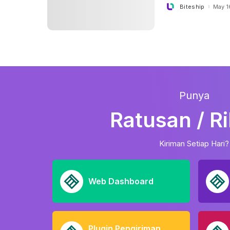
Biteship
May 1
Posted
by
Punya
Ratusan / R
Kiriman Setiap Hari?
Web Dashboard
Plugin Pengiriman