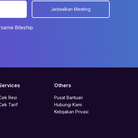
s
Jadwalkan Meeting
rsama Biteship
Services
Others
Cek Resi
Pusat Bantuan
Cek Tarif
Hubungi Kami
Kebijakan Privasi