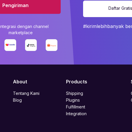
Pengiriman
Daftar Grati
#kirimlebihbanyak be
integrasi dengan channel
marketplace
About
Products
Tentang Kami
Shipping
Blog
Plugins
Fulfillment
Integration