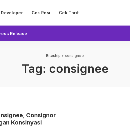
Developer
Cek Resi
Cek Tarif
ress Release
Biteship
>
consignee
Tag:
consignee
nsignee, Consignor
gan Konsinyasi