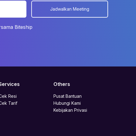
s
Jadwalkan Meeting
rsama Biteship
Services
Others
Cek Resi
Pusat Bantuan
Cek Tarif
Hubungi Kami
Kebijakan Privasi