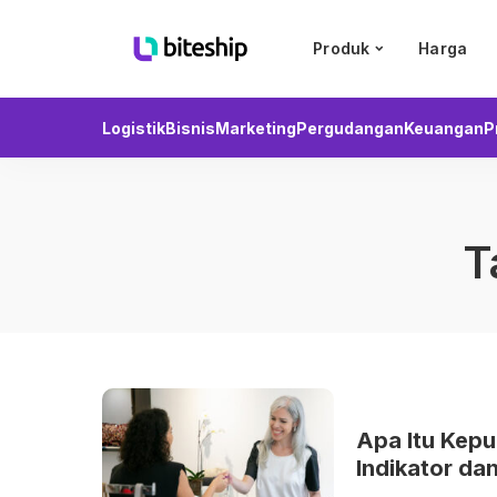
Produk
Harga
Logistik
Bisnis
Marketing
Pergudangan
Keuangan
P
T
Apa Itu Kepu
Indikator da