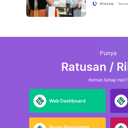
Biteship
Nove
Posted
by
Punya
Ratusan / R
Kiriman Setiap Hari?
Web Dashboard
Plugin Pengiriman