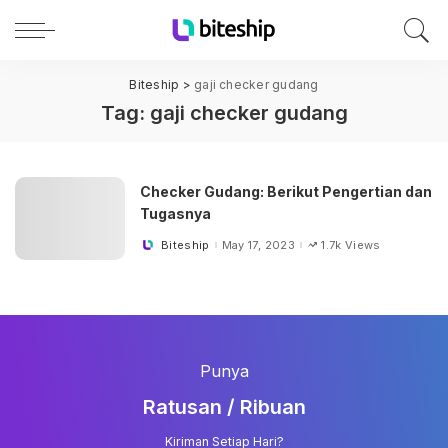
Biteship
>
gaji checker gudang
Tag:
gaji checker gudang
Checker Gudang: Berikut Pengertian dan
Tugasnya
Biteship
May 17, 2023
1.7k Views
Posted
by
Punya
Ratusan / Ribuan
Kiriman Setiap Hari?