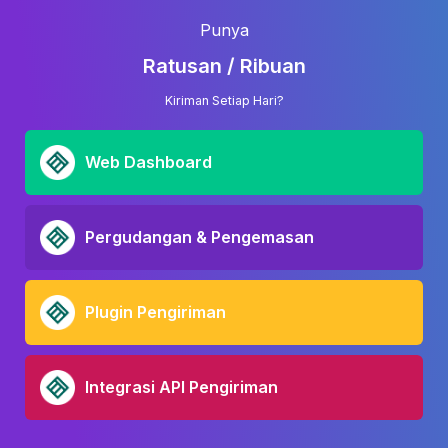
Punya
Ratusan / Ribuan
Kiriman Setiap Hari?
Web Dashboard
Pergudangan & Pengemasan
Plugin Pengiriman
Integrasi API Pengiriman