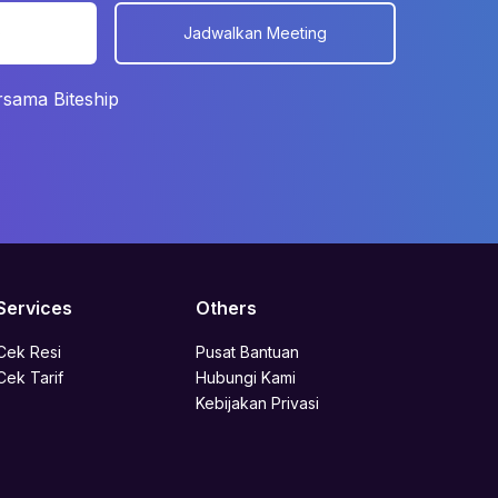
s
Jadwalkan Meeting
rsama Biteship
Services
Others
Cek Resi
Pusat Bantuan
Cek Tarif
Hubungi Kami
Kebijakan Privasi