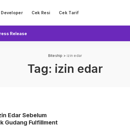
Developer
Cek Resi
Cek Tarif
ress Release
Biteship
>
izin edar
Tag:
izin edar
zin Edar Sebelum
 Gudang Fulfillment