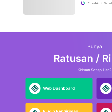
Biteship
Octob
Posted
by
Punya
Ratusan / R
Kiriman Setiap Hari?
Web Dashboard
Plugin Pengiriman