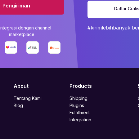
Pengiriman
Daftar Grati
#kirimlebihbanyak be
integrasi dengan channel
marketplace
About
Products
Tentang Kami
Shipping
Blog
Plugins
Fulfillment
Integration