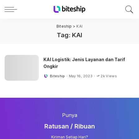
Biteship
>
KAI
Tag:
KAI
KAI Logistik: Jenis Layanan dan Tarif
Ongkir
Biteship
May 16, 2023
2k Views
Posted
by
Punya
Ratusan / Ribuan
Kiriman Setiap Hari?