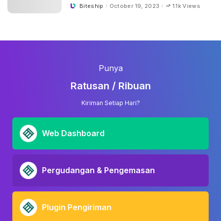
Biteship
October 19, 2023
1.1k Views
Posted
by
Punya
Ratusan / Ribuan
Kiriman Setiap Hari?
Web Dashboard
Pergudangan & Pengemasan
Plugin Pengiriman