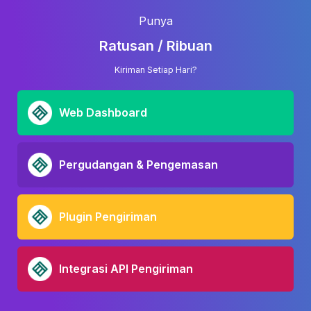
Punya
Ratusan / Ribuan
Kiriman Setiap Hari?
Web Dashboard
Pergudangan & Pengemasan
Plugin Pengiriman
Integrasi API Pengiriman