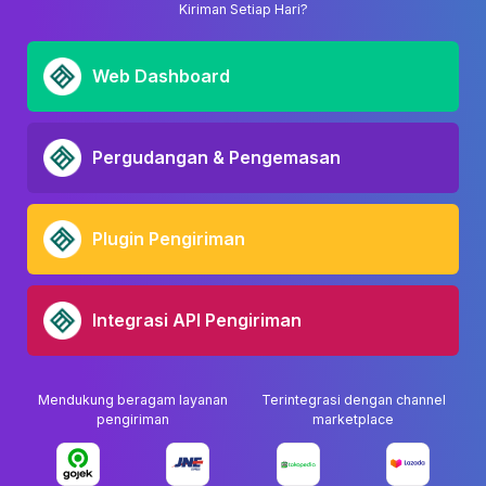
Kiriman Setiap Hari?
Web Dashboard
Pergudangan & Pengemasan
Plugin Pengiriman
Integrasi API Pengiriman
Mendukung beragam layanan
Terintegrasi dengan channel
pengiriman
marketplace