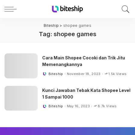
Biteship
>
shopee games
Tag:
shopee games
Cara Main Shopee Cocoki dan Trik Jitu
Memenangkannya
Biteship
November 18, 2023
1.5k Views
Posted
by
Kunci Jawaban Tebak Kata Shopee Level
1 Sampai 1000
Biteship
May 16, 2023
8.7k Views
Posted
by