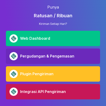
Punya
Ratusan / Ribuan
Kiriman Setiap Hari?
Web Dashboard
Pergudangan & Pengemasan
Plugin Pengiriman
Integrasi API Pengiriman