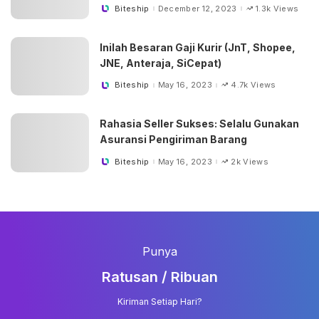
Biteship
December 12, 2023
1.3k Views
Posted
by
Inilah Besaran Gaji Kurir (JnT, Shopee,
JNE, Anteraja, SiCepat)
Biteship
May 16, 2023
4.7k Views
Posted
by
Rahasia Seller Sukses: Selalu Gunakan
Asuransi Pengiriman Barang
Biteship
May 16, 2023
2k Views
Posted
by
Punya
Ratusan / Ribuan
Kiriman Setiap Hari?