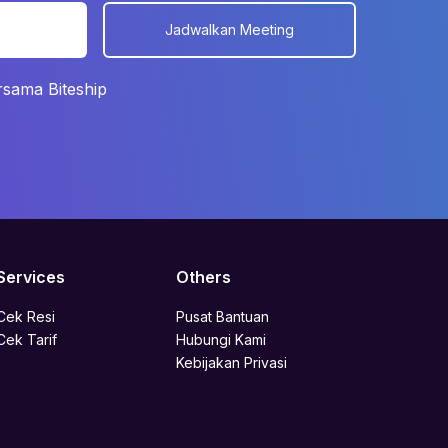
s
Jadwalkan Meeting
rsama Biteship
Services
Others
Cek Resi
Pusat Bantuan
Cek Tarif
Hubungi Kami
Kebijakan Privasi