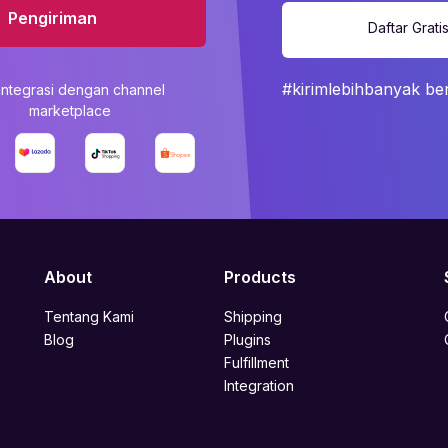
Pengiriman
Daftar Grati
#kirimlebihbanyak be
integrasi dengan channel
marketplace
About
Products
Tentang Kami
Shipping
Blog
Plugins
Fulfillment
Integration