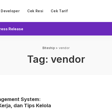
Developer
Cek Resi
Cek Tarif
ress Release
Biteship
>
vendor
Tag:
vendor
agement System:
erja, dan Tips Kelola