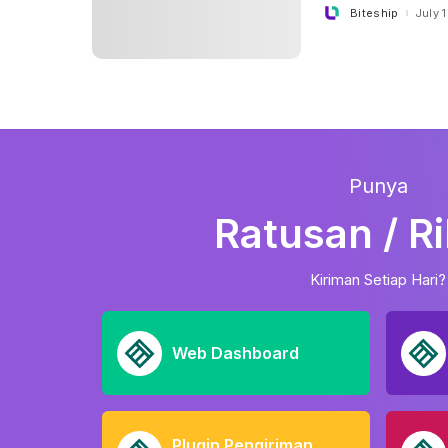
Biteship
July 
Posted
by
Punya
Ratusan / R
Kiriman Setiap Hari?
Web Dashboard
Plugin Pengiriman