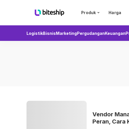
Produk
Harga
Logistik
Bisnis
Marketing
Pergudangan
Keuangan
P
Vendor Man
Peran, Cara K