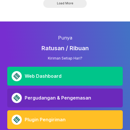
Load More
Punya
Ratusan / Ribuan
Kiriman Setiap Hari?
Web Dashboard
Pergudangan & Pengemasan
Plugin Pengiriman