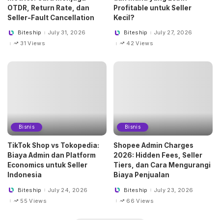
OTDR, Return Rate, dan
Profitable untuk Seller
Seller-Fault Cancellation
Kecil?
Biteship
July 31, 2026
Biteship
July 27, 2026
Posted
Posted
by
by
31 Views
42 Views
Bisnis
Bisnis
TikTok Shop vs Tokopedia:
Shopee Admin Charges
Biaya Admin dan Platform
2026: Hidden Fees, Seller
Economics untuk Seller
Tiers, dan Cara Mengurangi
Indonesia
Biaya Penjualan
Biteship
July 24, 2026
Biteship
July 23, 2026
Posted
Posted
by
by
55 Views
66 Views