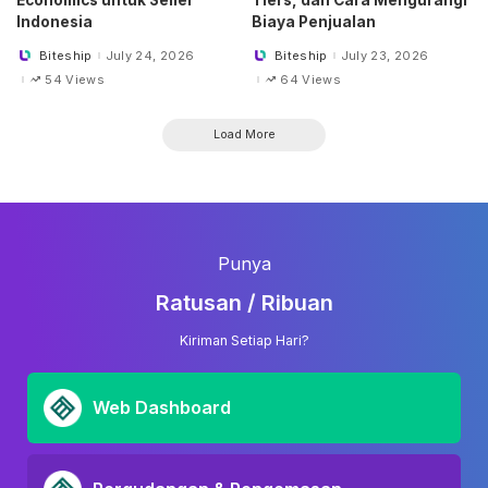
Economics untuk Seller
Tiers, dan Cara Mengurangi
Indonesia
Biaya Penjualan
Biteship
July 24, 2026
Biteship
July 23, 2026
Posted
Posted
by
by
54 Views
64 Views
Load More
Punya
Ratusan / Ribuan
Kiriman Setiap Hari?
Web Dashboard