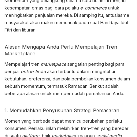
Momentum yang belangsung selama satu bulan ini menjadi
kesempatan emas bagi para pelaku
e-commerce
untuk
meningkatkan penjualan mereka. Di samping itu, antusiasme
masyarakat akan makin memuncak pada saat Hari Raya Idul
Fitri dan liburan.
Alasan Mengapa Anda Perlu Mempelajari
Tren
Marketplace
Mempelajari
tren
marketplace
sangatlah penting bagi para
penjual
online
. Anda akan terbantu dalam mengetahui
kebutuhan, preferensi, dan pola pembelian konsumen dalam
sebuah momentum, termasuk Ramadan. Berikut adalah
beberapa alasan untuk mempermudah pemahaman Anda.
1. Memudahkan Penyusunan Strategi Pemasaran
Momen yang berbeda dapat memicu perubahan perilaku
konsumen. Perilaku inilah melahirkan tren-tren yang beredar
di suatu
platform
, baik
marketplace
maupun
social media
.