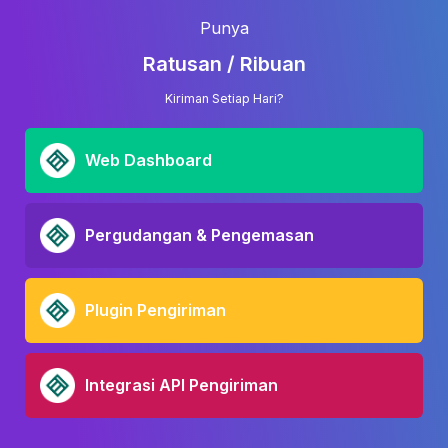
Punya
Ratusan / Ribuan
Kiriman Setiap Hari?
Web Dashboard
Pergudangan & Pengemasan
Plugin Pengiriman
Integrasi API Pengiriman