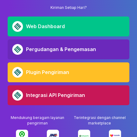
Kiriman Setiap Hari?
Web Dashboard
Pergudangan & Pengemasan
Plugin Pengiriman
Integrasi API Pengiriman
Mendukung beragam layanan
Terintegrasi dengan channel
pengiriman
marketplace