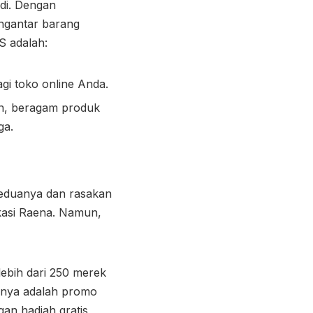
adi. Dengan
ngantar barang
S adalah:
gi toko online Anda.
on, beragam produk
ga.
keduanya dan rasakan
ikasi Raena. Namun,
lebih dari 250 merek
nnya adalah promo
gan hadiah gratis