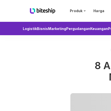
Produk
Harga
Logistik
Bisnis
Marketing
Pergudangan
Keuangan
P
8 A