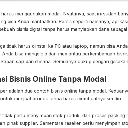
s harus menggunakan modal. Nyatanya, saat ini sudah banya
ang bisa Anda manfaatkan. Persis seperti namanya, aplikas
ebuah bisnis digital tanpa harus menyiapkan dana sebagai
 juga tidak harus diinstal ke PC atau laptop, namun bisa An
ya, Anda bisa mengelola dan memantau perkembangan bisn
n kapan saja dan dimana. Semuanya cukup dengan gesekan d
asi Bisnis Online Tanpa Modal
pper adalah dua contoh bisnis online tanpa modal. Kedua
ntuk menjual produk tanpa harus membuatnya sendiri.
 tidak perlu menyimpan stok produk, dan proses packing 
leh pihak supplier. Sementara reseller perlu menyimpan s