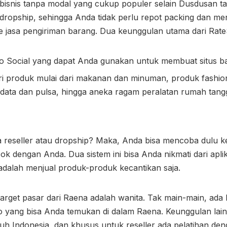
 bisnis tanpa modal yang cukup populer selain Dusdusan t
ropship, sehingga Anda tidak perlu repot packing dan me
 jasa pengiriman barang. Dua keunggulan utama dari Rate
oko Social yang dapat Anda gunakan untuk membuat situs ba
i produk mulai dari makanan dan minuman, produk fashi
et data dan pulsa, hingga aneka ragam peralatan rumah tang
 reseller atau dropship? Maka, Anda bisa mencoba dulu 
ok dengan Anda. Dua sistem ini bisa Anda nikmati dari apl
ni adalah menjual produk-produk kecantikan saja.
target pasar dari Raena adalah wanita. Tak main-main, ada 
o yang bisa Anda temukan di dalam Raena. Keunggulan lai
ruh Indonesia, dan khusus untuk reseller ada pelatihan den