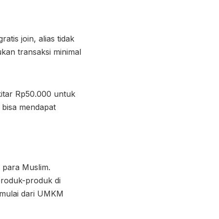
is join, alias tidak
kan transaksi minimal
kitar Rp50.000 untuk
a bisa mendapat
u para Muslim.
produk-produk di
a mulai dari UMKM