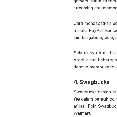
gamers untuk streami
streaming dan membag
Cara mendapatkan pen
melalui PayPal. Kemu
lain bergabung dengan
Selanjutnya Anda bi
produk dari beberap
dengan membuka toko
4. Swagbucks
Swagbucks adalah si
fee
dalam bentuk poin
afiliasi. Poin Swagb
Walmart.