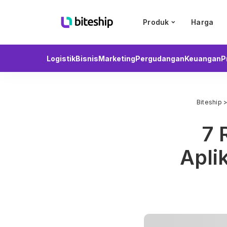
Produk
Harga
Logistik
Bisnis
Marketing
Pergudangan
Keuangan
P
Biteship
7 
Apli