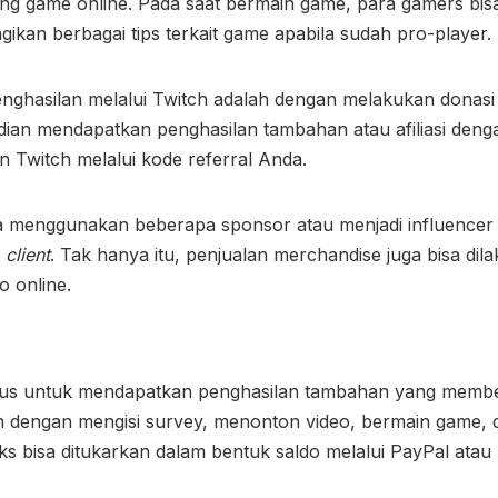
ng game online. Pada saat bermain game, para gamers bi
ikan berbagai tips terkait game apabila sudah pro-player.
ghasilan melalui Twitch adalah dengan melakukan donasi 
dian mendapatkan penghasilan tambahan atau afiliasi den
 Twitch melalui kode referral Anda.
sa menggunakan beberapa sponsor atau menjadi influence
a
client
. Tak hanya itu, penjualan merchandise juga bisa dil
 online.
tus untuk mendapatkan penghasilan tambahan yang membe
 dengan mengisi survey, menonton video, bermain game, 
ucks bisa ditukarkan dalam bentuk saldo melalui PayPal at