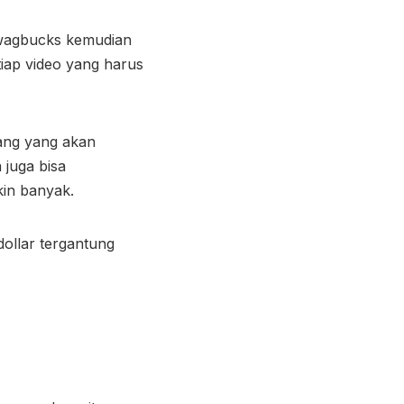
wagbucks kemudian
iap video yang harus
ang yang akan
 juga bisa
kin banyak.
ollar tergantung