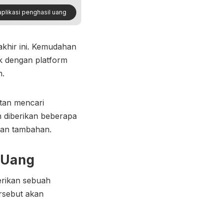
plikasi penghasil uang
akhir ini. Kemudahan
k dengan platform
h.
atan mencari
n diberikan beberapa
lan tambahan.
l Uang
erikan sebuah
ersebut akan