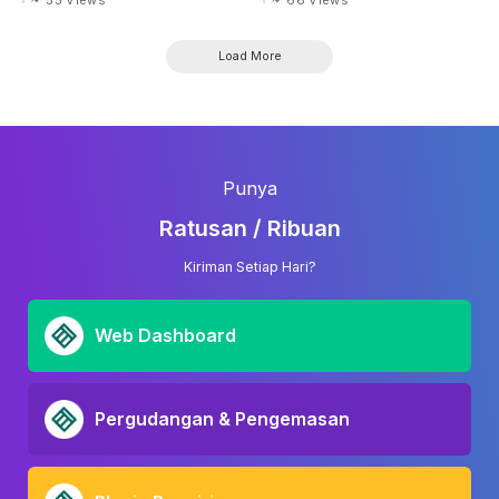
Load More
Punya
Ratusan / Ribuan
Kiriman Setiap Hari?
Web Dashboard
Pergudangan & Pengemasan