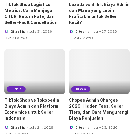
TikTok Shop Logistics
Lazada vs Blibli: Biaya Admin
Metrics: Cara Menjaga
dan Mana yang Lebih
OTDR, Return Rate, dan
Profitable untuk Seller
Seller-Fault Cancellation
Kecil?
Biteship
July 31, 2026
Biteship
July 27, 2026
Posted
Posted
by
by
31 Views
42 Views
Bisnis
Bisnis
TikTok Shop vs Tokopedia:
Shopee Admin Charges
Biaya Admin dan Platform
2026: Hidden Fees, Seller
Economics untuk Seller
Tiers, dan Cara Mengurangi
Indonesia
Biaya Penjualan
Biteship
July 24, 2026
Biteship
July 23, 2026
Posted
Posted
by
by
55 Views
66 Views