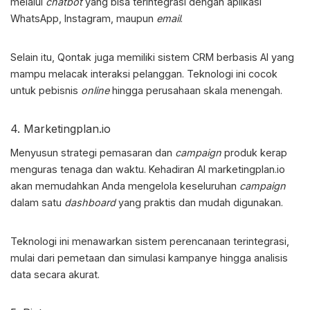
melalui
chatbot
yang bisa terintegrasi dengan aplikasi
WhatsApp, Instagram, maupun
email
.
Selain itu, Qontak juga memiliki sistem CRM berbasis AI yang
mampu melacak interaksi pelanggan. Teknologi ini cocok
untuk pebisnis
online
hingga perusahaan skala menengah.
4. Marketingplan.io
Menyusun strategi pemasaran dan
campaign
produk kerap
menguras tenaga dan waktu. Kehadiran AI marketingplan.io
akan memudahkan Anda mengelola keseluruhan
campaign
dalam satu
dashboard
yang praktis dan mudah digunakan.
Teknologi ini menawarkan sistem perencanaan terintegrasi,
mulai dari pemetaan dan simulasi kampanye hingga analisis
data secara akurat.